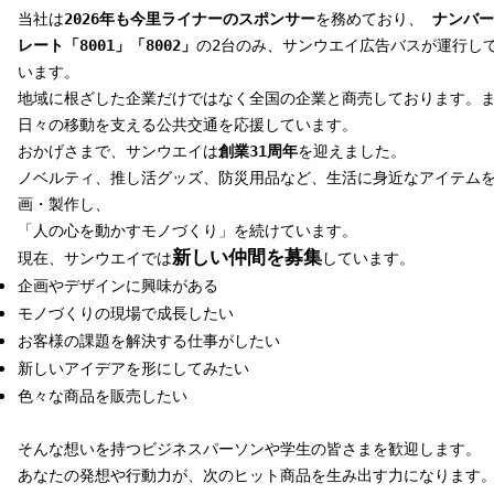
当社は
2026年も今里ライナーのスポンサー
を務めており、
ナンバー
レート「8001」「8002」
の2台のみ、サンウエイ広告バスが運行し
います。
地域に根ざした企業だけではなく全国の企業と商売しております。
日々の移動を支える公共交通を応援しています。
おかげさまで、サンウエイは
創業31周年
を迎えました。
ノベルティ、推し活グッズ、防災用品など、生活に身近なアイテム
画・製作し、
「人の心を動かすモノづくり」を続けています。
新しい仲間を募集
現在、サンウエイでは
しています。
企画やデザインに興味がある
モノづくりの現場で成長したい
お客様の課題を解決する仕事がしたい
新しいアイデアを形にしてみたい
色々な商品を販売したい
そんな想いを持つビジネスパーソンや学生の皆さまを歓迎します。
あなたの発想や行動力が、次のヒット商品を生み出す力になります