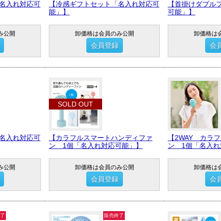
「名入れ対応可
【冷感ギフトセット「名入れ対応可
【首掛けダブル
能」】
可能」】
み公開
卸価格は会員のみ公開
卸価格は
会員登録
会
SOLD OUT
名入れ対応可
【カラフルスマートハンディファ
【2WAY カラ
ン 1個「名入れ対応可能」】
ン 1個「名入
み公開
卸価格は会員のみ公開
卸価格は
会員登録
会
了
販売終了