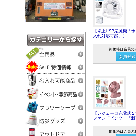
【卓上USB扇風機「
入れ対応可能」】
卸価格は会員の
会員登録
【レジェーロ充電式２
ファン「ピンク」「新
卸価格は会員の