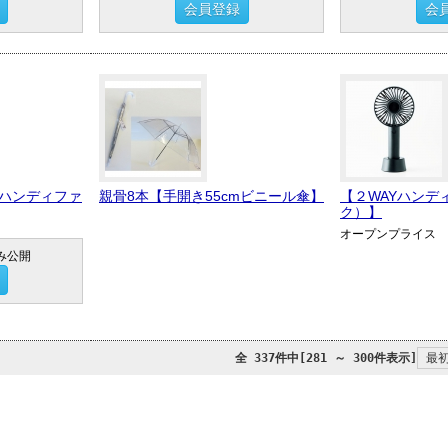
会員登録
会
ハンディファ
親骨8本【手開き55cmビニール傘】
【２WAYハンデ
ク）】
オープンプライス
み公開
全 337件中[281 ～ 300件表示]
最