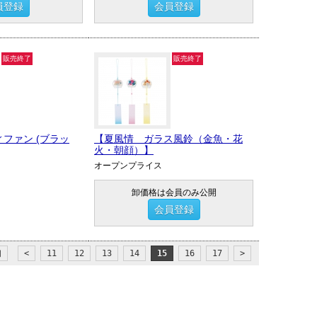
員登録
会員登録
販売終了
販売終了
ィファン (ブラッ
【夏風情 ガラス風鈴（金魚・花
火・朝顔）】
オープンプライス
卸価格は会員のみ公開
会員登録
初
<
11
12
13
14
15
16
17
>