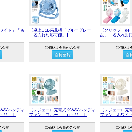
ホワイト」「名
【卓上USB扇風機「ブルーグレー」
【クリップ de
「名入れ対応可能」】
品」「名入れ対
み公開
卸価格は会員のみ公開
卸価格は
会員登録
会
WAYハンディ
【レジェーロ充電式２WAYハンディ
【レジェーロ充電
商品」】
ファン「ブルー」「新商品」】
ファン「ホワイ
み公開
卸価格は会員のみ公開
卸価格は