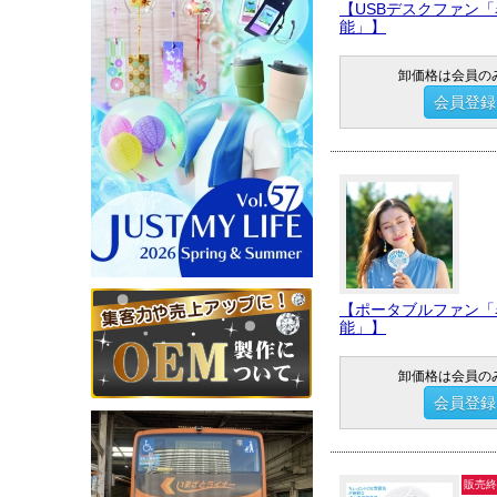
【USBデスクファン
能」】
卸価格は会員の
会員登録
【ポータブルファン「
能」】
卸価格は会員の
会員登録
販売終