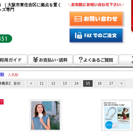
Y）｜大阪市東住吉区に拠点を置く
ッズ専門
順
人気順
0件表示]
最初
<
11
12
13
14
15
16
17
>
了