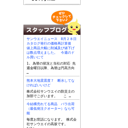
サンウエイニュース 8月２８日
カタログ発行の価格再計算後
値上商品大幅に削減及び値下げ
は数点増えました。 今週のド
ル買いにて
1. 為替の状況と当社の対応 先
週金曜日以降、為替は円高方向
…
熊本大地震震度７ 断水してな
ければいいけど
株式会社サンウエイの防災士の
加部でございます。 こ …
今結構売れてる商品 バラ出荷
（最低発注クオーター）なら可
能
毎度お世話になります。 株式会
社サンウエイの高坂です。