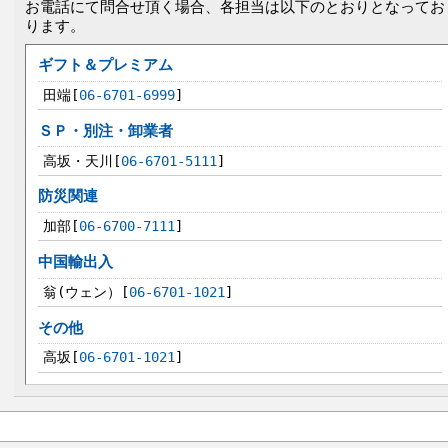
お電話にて問合せ頂く場合、各担当は以下のとおりとなってお
ります。
ギフト＆プレミアム
田端[
06-6701-6999
]
ＳＰ・別注・卸業者
高坂・天川[
06-6701-5111
]
防災関連
加部[
06-6700-7111
]
中国輸出入
翁(ウェン）[
06-6701-1021
]
その他
高坂[
06-6701-1021
]