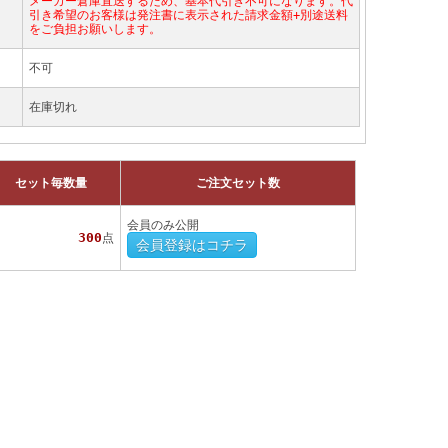
メーカー倉庫直送するため、基本代引き不可になります。代
引き希望のお客様は発注書に表示された請求金額+別途送料
をご負担お願いします。
不可
在庫切れ
セット毎数量
ご注文セット数
会員のみ公開
300
点
会員登録はコチラ