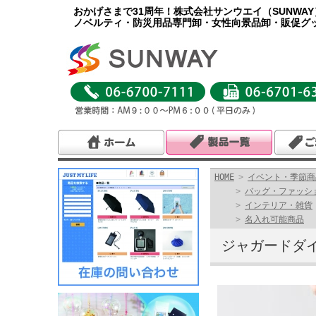
おかげさまで31周年！株式会社サンウエイ（SUNWA
ノベルティ・防災用品専門卸・女性向景品卸・販促グ
HOME
>
イベント・季節商
>
バッグ・ファッシ
>
インテリア・雑貨
>
名入れ可能商品
ジャガードダ