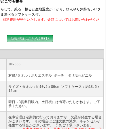
でどこでも携帯
濡らして、絞る・振ると生地温度が下がり、ひんやり気持ちいいタ
まま運べるソフトケース付。
合、別途費用が発生いたします。金額についてはお問い合わせくだ
新規登録はこちら(無料)
JM-555
材質/タオル：ポリエステル ポーチ：ポリ塩化ビニル
サイズ・タオル：約10.5ｘ80cm ソフトケース：約13.5ｘ
12cm
即日～3営業日以内。土日祝には出荷いたしかねます。ご了
承ください。
在庫管理は定期的に行っておりますが、欠品が発生する場合
がございます。 その場合はご注文数の減少、キャンセルが
発生する場合がございます。 予めご了承下さいませ。