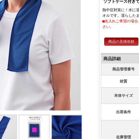
ソフトケース付き
熱中症対策に！水に
オルです。濡らした
■名入れご希望の場
さい。
商品の見積依頼
商品詳細
商品管理番号
材質
本体サイズ
出荷条件
在庫管理