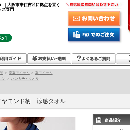
Y）｜大阪市東住吉区に拠点を置く
ッズ専門
品
>
春夏アイテム
>
夏アイテム
ョン
>
ハンカチ・タオル
イヤモンド柄 涼感タオル