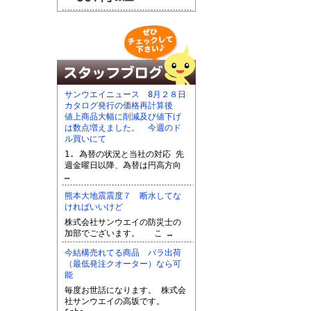
サンウエイニュース 8月２８日
カタログ発行の価格再計算後
値上商品大幅に削減及び値下げ
は数点増えました。 今週のド
ル買いにて
1. 為替の状況と当社の対応 先
週金曜日以降、為替は円高方向
…
熊本大地震震度７ 断水してな
ければいいけど
株式会社サンウエイの防災士の
加部でございます。 こ …
今結構売れてる商品 バラ出荷
（最低発注クオーター）なら可
能
毎度お世話になります。 株式会
社サンウエイの高坂です。